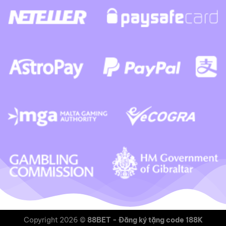
Copyright 2026 ©
88BET - Đăng ký tặng code 188K