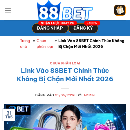
Bỏ
qua
nội
dung
ĐĂNG NHẬP
ĐĂNG KÝ
Trang
»
Chưa
»
Link Vào 88BET Chính Thức Không
chủ
phân loại
Bị Chặn Mới Nhất 2026
CHƯA PHÂN LOẠI
Link Vào 88BET Chính Thức
Không Bị Chặn Mới Nhất 2026
ĐĂNG VÀO
31/05/2026
BỞI
ADMIN
31
Th5