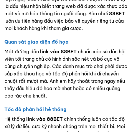
là dấu hiệu nhận biết trang web đã được xác thực bảo
mật và mã hóa thông tin người dùng. Sân chơi
88BET
luôn ưu tiên hàng đầu việc bảo vệ quyền riêng tư của
mọi khách hàng khi tham gia cược.
Quan sát giao diện đồ họa
Một đường dẫn
link vào 88BET
chuẩn xác sẽ dẫn hội
viên tới trang chủ có hình ảnh sắc nét và bố cục vô
cùng chuyên nghiệp. Các danh mục trò chơi phải được
sắp xếp khoa học và tốc độ phản hồi khi di chuyển
chuột rất mượt mà. Anh em hãy thoát trang ngay nếu
thấy dấu hiệu đồ họa mờ nhạt hoặc có nhiều quảng
cáo rác che khuất.
Tốc độ phản hồi hệ thống
Hệ thống
link vào 88BET
chính thống luôn có tốc độ
xử lý dữ liệu cực kỳ nhanh chóng trên mọi thiết bị. Mọi