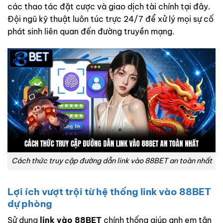
các thao tác đặt cược và giao dịch tài chính tại đây.
Đội ngũ kỹ thuật luôn túc trực 24/7 để xử lý mọi sự cố
phát sinh liên quan đến đường truyền mạng.
Cách thức truy cập đường dẫn link vào 88BET an toàn nhất
Lợi ích vượt trội từ hệ thống link vào 88BET
dự phòng
Sử dụng
link vào 88BET
chính thống giúp anh em tận