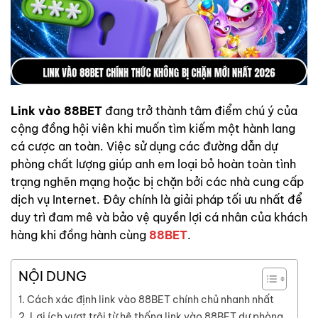
Link vào 88BET
đang trở thành tâm điểm chú ý của
cộng đồng hội viên khi muốn tìm kiếm một hành lang
cá cược an toàn. Việc sử dụng các đường dẫn dự
phòng chất lượng giúp anh em loại bỏ hoàn toàn tình
trạng nghẽn mạng hoặc bị chặn bởi các nhà cung cấp
dịch vụ Internet. Đây chính là giải pháp tối ưu nhất để
duy trì đam mê và bảo vệ quyền lợi cá nhân của khách
hàng khi đồng hành cùng
88BET
.
NỘI DUNG
Cách xác định link vào 88BET chính chủ nhanh nhất
Lợi ích vượt trội từ hệ thống link vào 88BET dự phòng