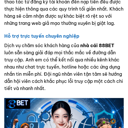
thao tác từ đăng ký tài khoản đến nạp tiền đều được
thực hiện thông qua các quy trình tối giản nhất. Khách
hàng sẽ cảm nhận được sự khác biệt rõ rệt so với
những trang web giả mạo thường xuyên bị giật lag.
Hỗ trợ trực tuyến chuyên nghiệp
Dịch vụ chăm sóc khách hàng của
nhà cái 88BET
luôn sẵn sàng giải đáp mọi thắc mắc về đường dẫn
truy cập. Anh em có thể kết nối qua nhiều kênh khác
nhau như chat trực tuyến, hotline hoặc các ứng dụng
nhắn tin miễn phí. Đội ngũ nhân viên tận tâm sẽ hướng
dẫn hội viên cách khắc phục lỗi truy cập một cách chi
tiết và nhanh nhất.