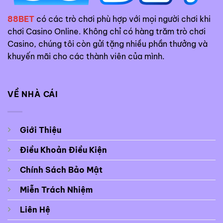
88BET
có các trò chơi phù hợp với mọi người chơi khi
chơi Casino Online. Không chỉ có hàng trăm trò chơi
Casino, chúng tôi còn gửi tặng nhiều phần thưởng và
khuyến mãi cho các thành viên của mình.
VỀ NHÀ CÁI
Giới Thiệu
Điều Khoản Điều Kiện
Chính Sách Bảo Mật
Miễn Trách Nhiệm
Liên Hệ