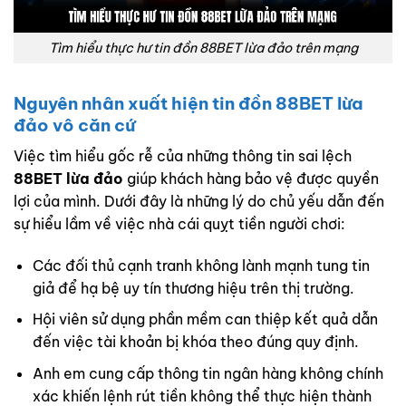
Tìm hiểu thực hư tin đồn 88BET lừa đảo trên mạng
Nguyên nhân xuất hiện tin đồn 88BET lừa
đảo vô căn cứ
Việc tìm hiểu gốc rễ của những thông tin sai lệch
88BET lừa đảo
giúp khách hàng bảo vệ được quyền
lợi của mình. Dưới đây là những lý do chủ yếu dẫn đến
sự hiểu lầm về việc nhà cái quỵt tiền người chơi:
Các đối thủ cạnh tranh không lành mạnh tung tin
giả để hạ bệ uy tín thương hiệu trên thị trường.
Hội viên sử dụng phần mềm can thiệp kết quả dẫn
đến việc tài khoản bị khóa theo đúng quy định.
Anh em cung cấp thông tin ngân hàng không chính
xác khiến lệnh rút tiền không thể thực hiện thành