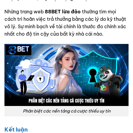
Những trang web
88BET lừa đảo
thường tìm mọi
cách trì hoãn việc trả thưởng bằng các lý do kỹ thuật
vô lý. Sự minh bạch về tài chính là thước đo chính xác
nhất cho độ tin cậy của bất kỳ nhà cái nào.
Phân biệt các nền tảng cá cược thiếu uy tín
Kết luận