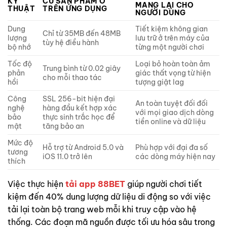
KỸ
CỦ SẢN PHẨM Ở
MANG LẠI CHO
THUẬT
TRÊN ỨNG DỤNG
NGƯỜI DÙNG
Dung
Tiết kiệm không gian
Chỉ từ 35MB đến 48MB
lượng
lưu trữ ở trên máy của
tùy hệ điều hành
bộ nhớ
từng một người chơi
Tốc độ
Loại bỏ hoàn toàn ảm
Trung bình từ 0.02 giây
phản
giác thất vọng từ hiện
cho mỗi thao tác
hồi
tượng giật lag
Công
SSL 256-bit hiện đại
An toàn tuyệt đối đối
nghệ
hàng đầu kết hợp xác
với mọi giao dịch dòng
bảo
thực sinh trắc học để
tiền online và dữ liệu
mật
tăng bảo an
Mức độ
Hỗ trợ từ Android 5.0 và
Phù hợp với đại đa số
tương
iOS 11.0 trở lên
các dòng máy hiện nay
thích
Việc thực hiện
tải app 88BET
giúp người chơi tiết
kiệm đến 40% dung lượng dữ liệu di động so với việc
tải lại toàn bộ trang web mỗi khi truy cập vào hệ
thống. Các đoạn mã nguồn được tối ưu hóa sâu trong