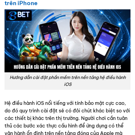
trên iPhone
Hướng dẫn cài đặt phần mềm trên nền tảng hệ điều hành
iOS
Hệ điều hành iOS nổi tiếng với tính bảo mật cực cao,
do đó quy trình cài đặt sẽ có đôi chút khác biệt so với
các thiết bị khác trên thị trường. Người chơi cần tuân
thủ các bước xác thực cấu hình để ứng dụng có thể
vận hành ổn định trên nền tảng đóng của Apple mà