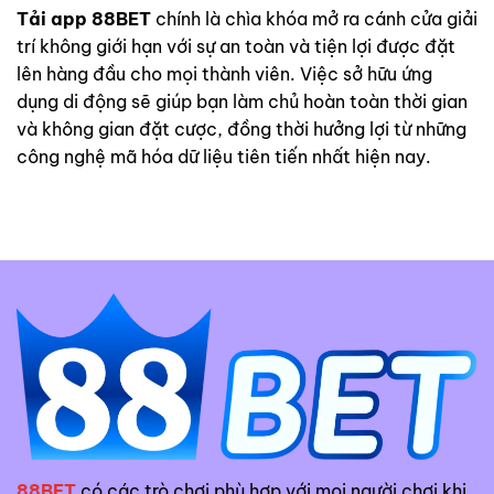
Tải app 88BET
chính là chìa khóa mở ra cánh cửa giải
trí không giới hạn với sự an toàn và tiện lợi được đặt
lên hàng đầu cho mọi thành viên. Việc sở hữu ứng
dụng di động sẽ giúp bạn làm chủ hoàn toàn thời gian
và không gian đặt cược, đồng thời hưởng lợi từ những
công nghệ mã hóa dữ liệu tiên tiến nhất hiện nay.
88BET
có các trò chơi phù hợp với mọi người chơi khi