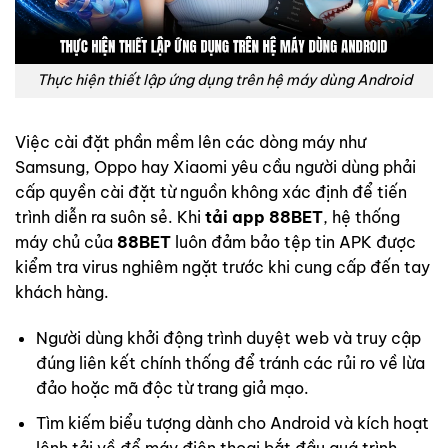
Thực hiện thiết lập ứng dụng trên hệ máy dùng Android
Việc cài đặt phần mềm lên các dòng máy như
Samsung, Oppo hay Xiaomi yêu cầu người dùng phải
cấp quyền cài đặt từ nguồn không xác định để tiến
trình diễn ra suôn sẻ. Khi
tải app 88BET
, hệ thống
máy chủ của
88BET
luôn đảm bảo tệp tin APK được
kiểm tra virus nghiêm ngặt trước khi cung cấp đến tay
khách hàng.
Người dùng khởi động trình duyệt web và truy cập
đúng liên kết chính thống để tránh các rủi ro về lừa
đảo hoặc mã độc từ trang giả mạo.
Tìm kiếm biểu tượng dành cho Android và kích hoạt
lệnh tải về để máy điện thoại bắt đầu quá trình