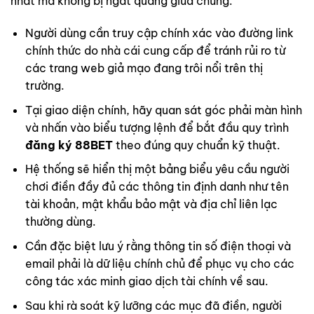
nhất mà không bị ngắt quãng giữa chừng.
Người dùng cần truy cập chính xác vào đường link
chính thức do nhà cái cung cấp để tránh rủi ro từ
các trang web giả mạo đang trôi nổi trên thị
trường.
Tại giao diện chính, hãy quan sát góc phải màn hình
và nhấn vào biểu tượng lệnh để bắt đầu quy trình
đăng ký 88BET
theo đúng quy chuẩn kỹ thuật.
Hệ thống sẽ hiển thị một bảng biểu yêu cầu người
chơi điền đầy đủ các thông tin định danh như tên
tài khoản, mật khẩu bảo mật và địa chỉ liên lạc
thường dùng.
Cần đặc biệt lưu ý rằng thông tin số điện thoại và
email phải là dữ liệu chính chủ để phục vụ cho các
công tác xác minh giao dịch tài chính về sau.
Sau khi rà soát kỹ lưỡng các mục đã điền, người