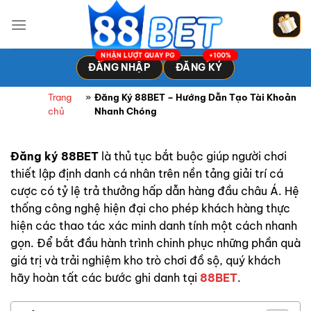
Bỏ
qua
nội
dung
ĐĂNG NHẬP
ĐĂNG KÝ
Trang
»
Đăng Ký 88BET – Hướng Dẫn Tạo Tài Khoản
chủ
Nhanh Chóng
Đăng ký 88BET
là thủ tục bắt buộc giúp người chơi
thiết lập định danh cá nhân trên nền tảng giải trí cá
cược có tỷ lệ trả thưởng hấp dẫn hàng đầu châu Á. Hệ
thống công nghệ hiện đại cho phép khách hàng thực
hiện các thao tác xác minh danh tính một cách nhanh
gọn. Để bắt đầu hành trình chinh phục những phần quà
giá trị và trải nghiệm kho trò chơi đồ sộ, quý khách
hãy hoàn tất các bước ghi danh tại
88BET
.