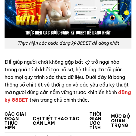
Thực hiện các bước đăng ký 88BET dễ dàng nhất
Để giúp người chơi không gặp bất kỳ trở ngại nào
trong quá trình khởi tạo hồ sơ, hệ thống đã tối giản
hóa mọi quy trình xác thực dữ liệu. Dưới đây là bảng
thông số chi tiết về thời gian và các yêu cầu kỹ thuật
mà người dùng cần nắm vững trước khi tiến hành
đăng
ký 88BET
trên trang chủ chính thức.
CÁC GIAI
THỜI
MỨC ĐỘ
ĐOẠN
CHI TIẾT THAO TÁC
GIAN
QUAN
THỰC
CẦN LÀM
ƯỚC
TRỌNG
HIỆN
TÍNH