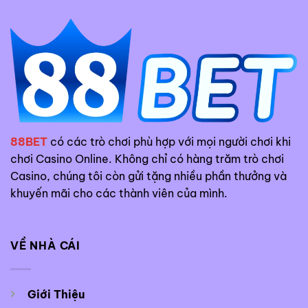
88BET
có các trò chơi phù hợp với mọi người chơi khi
chơi Casino Online. Không chỉ có hàng trăm trò chơi
Casino, chúng tôi còn gửi tặng nhiều phần thưởng và
khuyến mãi cho các thành viên của mình.
VỀ NHÀ CÁI
Giới Thiệu